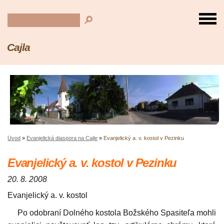
Cajla
Úvod
»
Evanjelická diaspora na Cajle
»
Evanjelický a. v. kostol v Pezinku
Evanjelický a. v. kostol v Pezinku
20. 8. 2008
Evanjelický a. v. kostol
Po odobraní Dolného kostola Božského Spasiteľa mohli