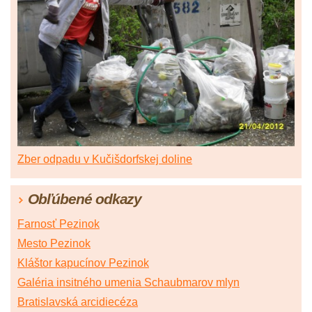
Zber odpadu v Kučišdorfskej doline
Obľúbené odkazy
Farnosť Pezinok
Mesto Pezinok
Kláštor kapucínov Pezinok
Galéria insitného umenia Schaubmarov mlyn
Bratislavská arcidiecéza