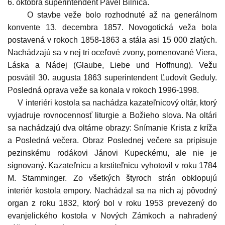
6. októbra superintendent Pavel Bilnica.
O stavbe veže bolo rozhodnuté až na generálnom
konvente 13. decembra 1857. Novogotická veža bola
postavená v rokoch 1858-1863 a stála asi 15 000 zlatých.
Nachádzajú sa v nej tri oceľové zvony, pomenované Viera,
Láska a Nádej (Glaube, Liebe und Hoffnung). Vežu
posvätil 30. augusta 1863 superintendent Ľudovít Geduly.
Posledná oprava veže sa konala v rokoch 1996-1998.
V interiéri kostola sa nachádza kazateľnicový oltár, ktorý
vyjadruje rovnocennosť liturgie a Božieho slova. Na oltári
sa nachádzajú dva oltárne obrazy: Snímanie Krista z kríža
a Posledná večera. Obraz Poslednej večere sa pripisuje
pezinskému rodákovi Jánovi Kupeckému, ale nie je
signovaný. Kazateľnicu a krstiteľnicu vyhotovil v roku 1784
M. Stamminger. Zo všetkých štyroch strán obklopujú
interiér kostola empory. Nachádzal sa na nich aj pôvodný
organ z roku 1832, ktorý bol v roku 1953 prevezený do
evanjelického kostola v Nových Zámkoch a nahradený