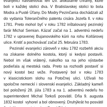
evanjelici navštevovať len tzv. artikulárne chrámy, ktoré
boli v každej stolici dva. V Bratislavskej stolici to bola
Modra a Pusté Úľany. Do Modry Pezinčania dochádzali až
do vydania Tolerančného patentu cisára Jozefa II. v roku
1781. Preto mohol byť v roku 1782 inštalovaný pezinský
farár Michal Semian. Kázať začal na 1. adventnú nedeľu
1782 v upravenej Bujanovského kúrii na rohu Kollárovej
ulice. Krstiť a pochovávať začal 25. februára 1783.
Pezinskí evanjelici zároveň v roku 1782 rozbehli akciu
na získanie dolného kostola, ktorý si kedysi postavili.
Nebol im však vrátený, nakoľko sa na jeho výstavbe
podieľala aj mestská rada. Preto sa rozhodli postaviť si
nový kostol bez veže. Postavený bol v roku 1783
v klasicistickom slohu na Potočnej ulici. Užívali ho
spoločne nemeckí i slovenskí evanjelici. Základný kameň
bol položený 28. júla 1783 a na 1. adventnú nedeľu ho
superintendent Michal Torkoš posvätil. Dňa 9. augusta
1832 kostol vyhorel a bol obnovený. Druhýkrát ho posvätil