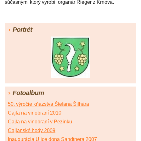
súčasným, ktorý vyrobil organár Rieger z Krnova.
Portrét
Fotoalbum
50. výročie kňazstva Štefana Šilhára
Cajla na vinobraní 2010
Cajla na vinobraní v Pezinku
Cajlanské hody 2009
Inaugurácia Ulice dona Sandtnera 2007