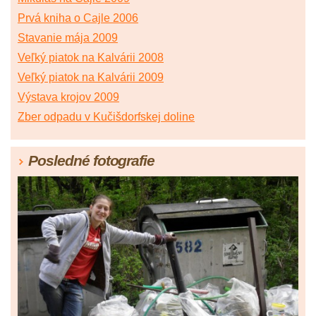
Prvá kniha o Cajle 2006
Stavanie mája 2009
Veľký piatok na Kalvárii 2008
Veľký piatok na Kalvárii 2009
Výstava krojov 2009
Zber odpadu v Kučišdorfskej doline
Posledné fotografie