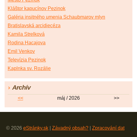
Kláštor kapucínov Pezinok
Galéria insitného umenia Schaubmarov mlyn
Bratislavská arcidiecéza
Kamila Strelková
Rodina Hacajova
Emil Venkov
Televízia Pezinok
Kaplnka sv. Rozálie
Archív
<<
máj / 2026
>>
© 2026
eStránky.sk
|
Závadný obsah?
|
Zpracování dat