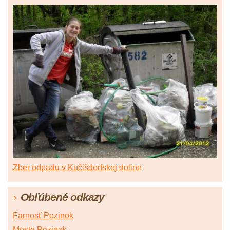
Zber odpadu v Kučišdorfskej doline
Obľúbené odkazy
Farnosť Pezinok
Mesto Pezinok