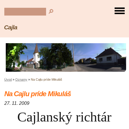
Cajla
Úvod
»
Oznamy
»
Na Cajlu príde Mikuláš
Na Cajlu príde Mikuláš
27. 11. 2009
Cajlanský richtár