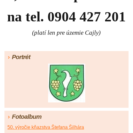
na tel. 0904 427 201
(platí len pre územie Cajly)
Portrét
Fotoalbum
50. výročie kňazstva Štefana Šilhára