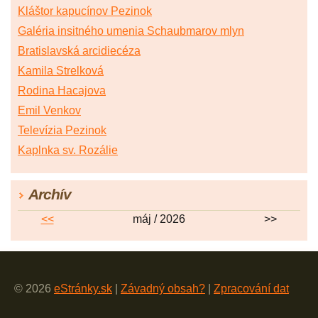
Kláštor kapucínov Pezinok
Galéria insitného umenia Schaubmarov mlyn
Bratislavská arcidiecéza
Kamila Strelková
Rodina Hacajova
Emil Venkov
Televízia Pezinok
Kaplnka sv. Rozálie
Archív
<<
máj / 2026
>>
© 2026
eStránky.sk
|
Závadný obsah?
|
Zpracování dat