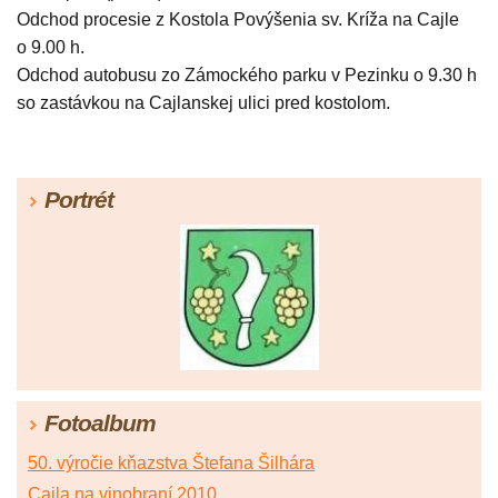
Odchod procesie z Kostola Povýšenia sv. Kríža na Cajle
o 9.00 h.
Odchod autobusu zo Zámockého parku v Pezinku o 9.30 h
so zastávkou na Cajlanskej ulici pred kostolom.
Portrét
Fotoalbum
50. výročie kňazstva Štefana Šilhára
Cajla na vinobraní 2010