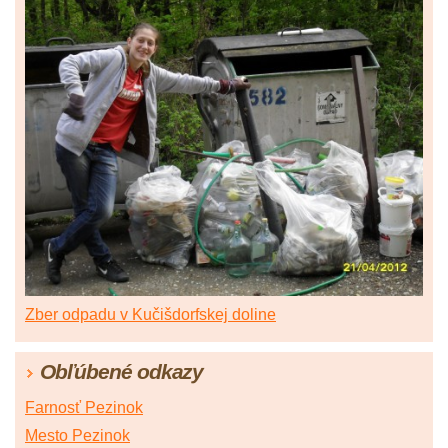
Zber odpadu v Kučišdorfskej doline
Obľúbené odkazy
Farnosť Pezinok
Mesto Pezinok