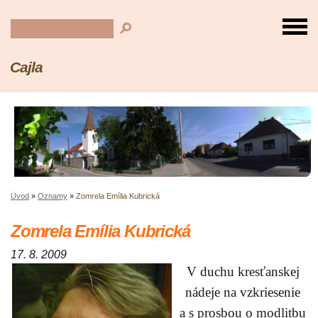
Cajla
Úvod
»
Oznamy
»
Zomrela Emília Kubrická
Zomrela Emília Kubrická
17. 8. 2009
V duchu kresťanskej
nádeje na vzkriesenie
a s prosbou o modlitbu