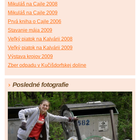
Mikuláš na Cajle 2008
Mikuláš na Cajle 2009
Prvá kniha o Cajle 2006
Stavanie mája 2009
Veľký piatok na Kalvárii 2008
Veľký piatok na Kalvárii 2009
Výstava krojov 2009
Zber odpadu v Kučišdorfskej doline
Posledné fotografie