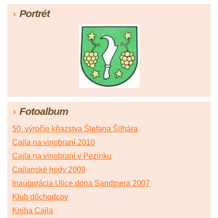
Portrét
Fotoalbum
50. výročie kňazstva Štefana Šilhára
Cajla na vinobraní 2010
Cajla na vinobraní v Pezinku
Cajlanské hody 2009
Inaugurácia Ulice dona Sandtnera 2007
Klub dôchodcov
Kniha Cajla