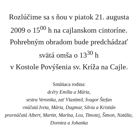
Rozlúčime sa s ňou v piatok 21. augusta
00
2009 o 15
h na cajlanskom cintoríne.
Pohrebným obradom bude predchádzať
30
svätá omša o 13
h
v Kostole Povýšenia sv. Kríža na Cajle.
Smútiaca rodina:
dcéry Emília a Mária,
sestra Veronika, zať Vlastimil, švagor Štefan
vnúčatá Iveta, Mária, Dagmar, Silvia a Kristián
pravnúčatá Albert, Martin, Marína, Lea, Timotej, Šimon, Natália,
Dorotea a Johanka