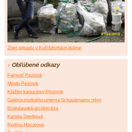
Zber odpadu v Kučišdorfskej doline
Obľúbené odkazy
Farnosť Pezinok
Mesto Pezinok
Kláštor kapucínov Pezinok
Galéria insitného umenia Schaubmarov mlyn
Bratislavská arcidiecéza
Kamila Strelková
Rodina Hacajova