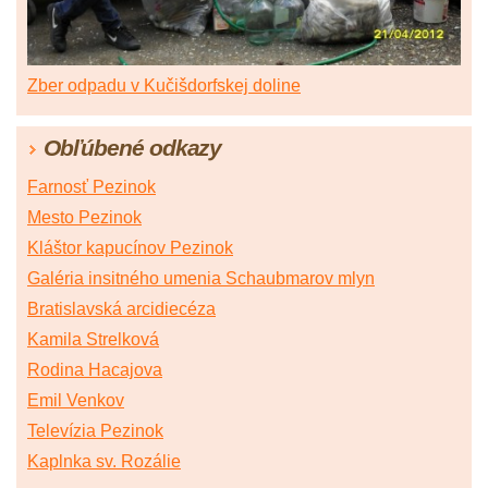
Zber odpadu v Kučišdorfskej doline
Obľúbené odkazy
Farnosť Pezinok
Mesto Pezinok
Kláštor kapucínov Pezinok
Galéria insitného umenia Schaubmarov mlyn
Bratislavská arcidiecéza
Kamila Strelková
Rodina Hacajova
Emil Venkov
Televízia Pezinok
Kaplnka sv. Rozálie