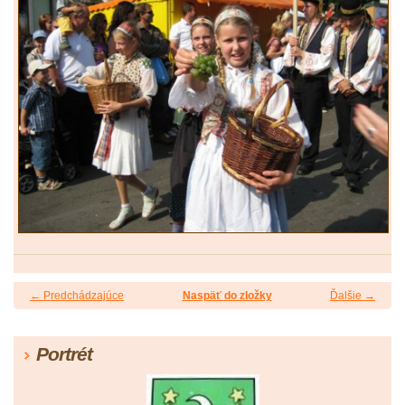
← Predchádzajúce
Naspäť do zložky
Ďalšie →
Portrét