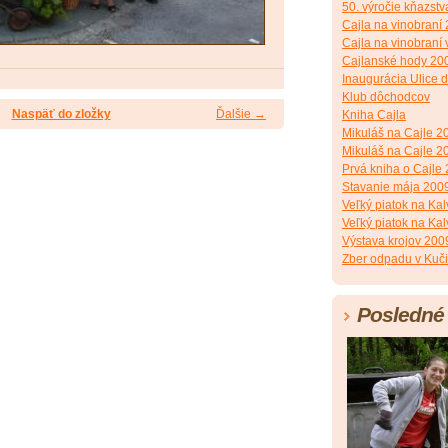
50. výročie kňazstv
Cajla na vinobraní
Cajla na vinobraní 
Cajlanské hody 20
Inaugurácia Ulice
Klub dôchodcov
Naspäť do zložky
Ďalšie →
Kniha Cajla
Mikuláš na Cajle 2
Mikuláš na Cajle 2
Prvá kniha o Cajle
Stavanie mája 200
Veľký piatok na Kal
Veľký piatok na Kal
Výstava krojov 200
Zber odpadu v Kuči
Posledné 