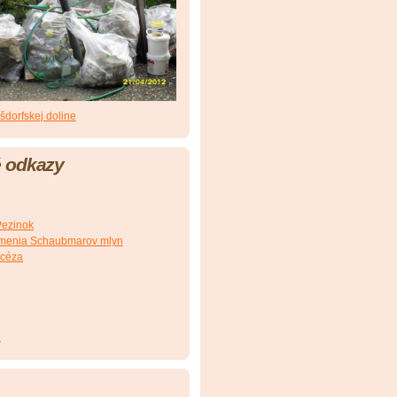
šdorfskej doline
 odkazy
Pezinok
 umenia Schaubmarov mlyn
ecéza
e