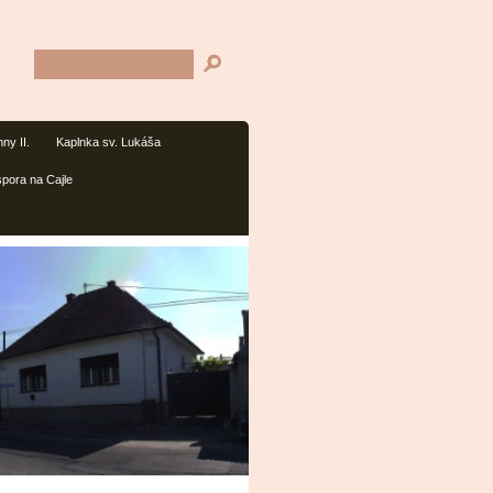
ny II.
Kaplnka sv. Lukáša
spora na Cajle