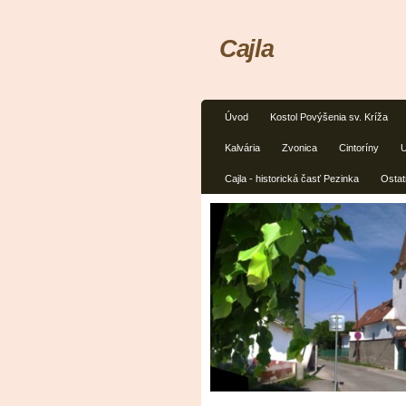
Cajla
Úvod
Kostol Povýšenia sv. Kríža
Kalvária
Zvonica
Cintoríny
U
Cajla - historická časť Pezinka
Ostat