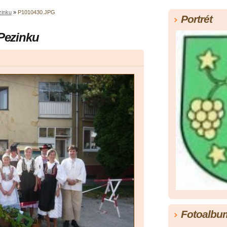
zinku
»
P1010430.JPG
Portrét
 Pezinku
Fotoalbu