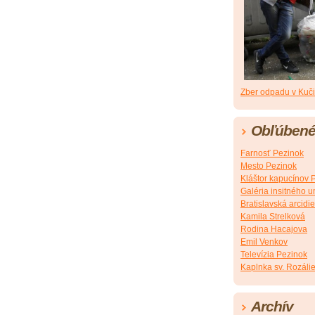
Zber odpadu v Kuči
Obľúbené
Farnosť Pezinok
Mesto Pezinok
Kláštor kapucínov 
Galéria insitného
Bratislavská arcidi
Kamila Strelková
Rodina Hacajova
Emil Venkov
Televízia Pezinok
Kaplnka sv. Rozáli
Archív