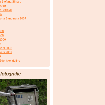
a Štefana Šilhára
 2010
v Pezinku
09
 dona Sandtnera 2007
008
009
 2006
9
várii 2008
várii 2009
9
šdorfskej doline
fotografie