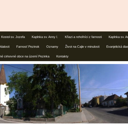
Kostol sv. Jozefa
Kaplnka sv. Anny I.
Kňazi a rehoľníci z farnosti
Kaplnka sv. An
dalosti
Farnosť Pezinok
Oznamy
Život na Cajle v minulosti
Evanjelická dia
né cirkevné obce na území Pezinka
Kontakty