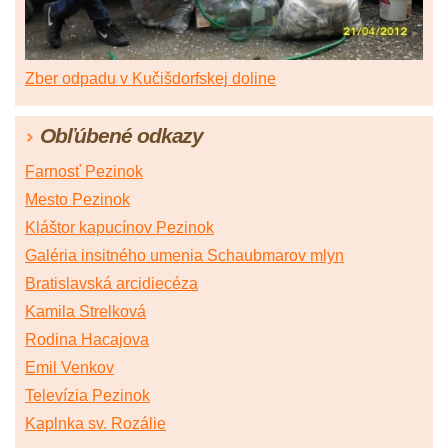
Zber odpadu v Kučišdorfskej doline
Obľúbené odkazy
Farnosť Pezinok
Mesto Pezinok
Kláštor kapucínov Pezinok
Galéria insitného umenia Schaubmarov mlyn
Bratislavská arcidiecéza
Kamila Strelková
Rodina Hacajova
Emil Venkov
Televízia Pezinok
Kaplnka sv. Rozálie