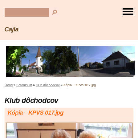
Cajla
Úvod
»
Fotoalbum
»
Klub dôchodcov
»
Kópia – KPVS 017.jpg
Klub dôchodcov
Kópia – KPVS 017.jpg