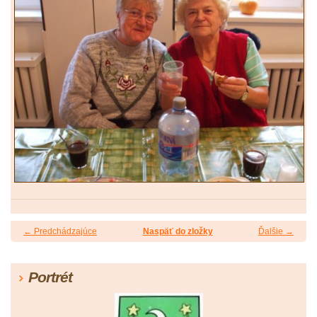
← Predchádzajúce
Naspäť do zložky
Ďalšie →
Portrét