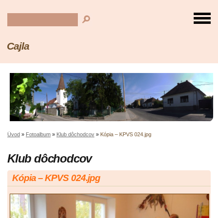
Cajla
Úvod
»
Fotoalbum
»
Klub dôchodcov
»
Kópia – KPVS 024.jpg
Klub dôchodcov
Kópia – KPVS 024.jpg