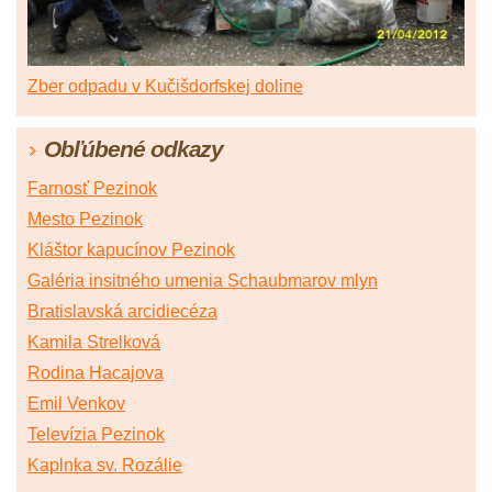
Zber odpadu v Kučišdorfskej doline
Obľúbené odkazy
Farnosť Pezinok
Mesto Pezinok
Kláštor kapucínov Pezinok
Galéria insitného umenia Schaubmarov mlyn
Bratislavská arcidiecéza
Kamila Strelková
Rodina Hacajova
Emil Venkov
Televízia Pezinok
Kaplnka sv. Rozálie