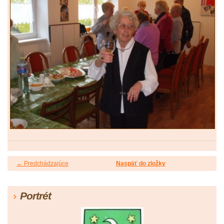
← Predchádzajúce
Naspäť do zložky
Portrét