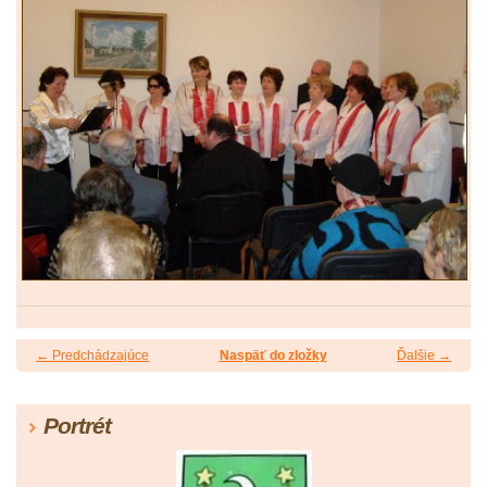
← Predchádzajúce
Naspäť do zložky
Ďalšie →
Portrét