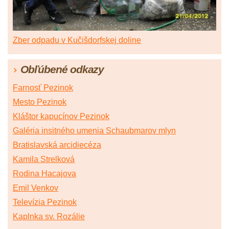
Zber odpadu v Kučišdorfskej doline
Obľúbené odkazy
Farnosť Pezinok
Mesto Pezinok
Kláštor kapucínov Pezinok
Galéria insitného umenia Schaubmarov mlyn
Bratislavská arcidiecéza
Kamila Strelková
Rodina Hacajova
Emil Venkov
Televízia Pezinok
Kaplnka sv. Rozálie