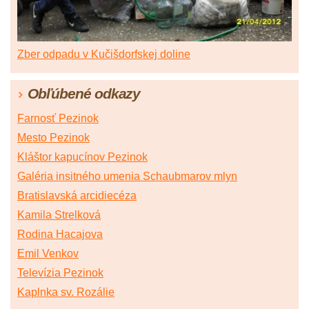
Zber odpadu v Kučišdorfskej doline
Obľúbené odkazy
Farnosť Pezinok
Mesto Pezinok
Kláštor kapucínov Pezinok
Galéria insitného umenia Schaubmarov mlyn
Bratislavská arcidiecéza
Kamila Strelková
Rodina Hacajova
Emil Venkov
Televízia Pezinok
Kaplnka sv. Rozálie