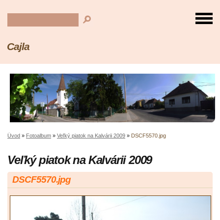
Cajla
Úvod
»
Fotoalbum
»
Veľký piatok na Kalvárii 2009
»
DSCF5570.jpg
Veľký piatok na Kalvárii 2009
DSCF5570.jpg